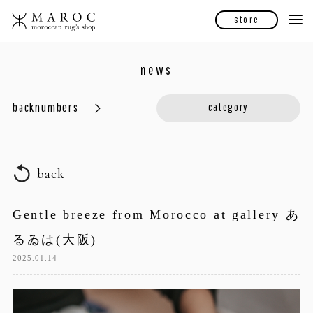
store
news
backnumbers
category
back
Gentle breeze from Morocco at gallery あ
るゐは(大阪)
2025.01.14